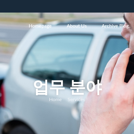
Homepage
About Us
Archive Blog
업무 분야
Home
Services