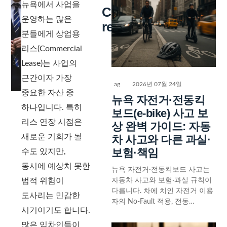
뉴욕에서 사업을
Continue
운영하는 많은
reading
분들에게 상업용
리스(Commercial
Lease)는 사업의
근간이자 가장
ag
2026년 07월 24일
중요한 자산 중
뉴욕 자전거·전동킥
하나입니다. 특히
보드(e-bike) 사고 보
리스 연장 시점은
상 완벽 가이드: 자동
새로운 기회가 될
차 사고와 다른 과실·
보험·책임
수도 있지만,
동시에 예상치 못한
뉴욕 자전거·전동킥보드 사고는
자동차 사고와 보험·과실 규칙이
법적 위험이
다릅니다. 차에 치인 자전거 이용
도사리는 민감한
자의 No-Fault 적용, 전동…
시기이기도 합니다.
많은 임차인들이