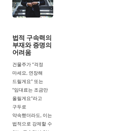
법적 구속력의
부재와 증명의
어려움
건물주가 “걱정
마세요, 연장해
드릴게요” 또는
“임대료는 조금만
올릴게요”라고
구두로
약속했더라도, 이는
법적으로 강제할 수