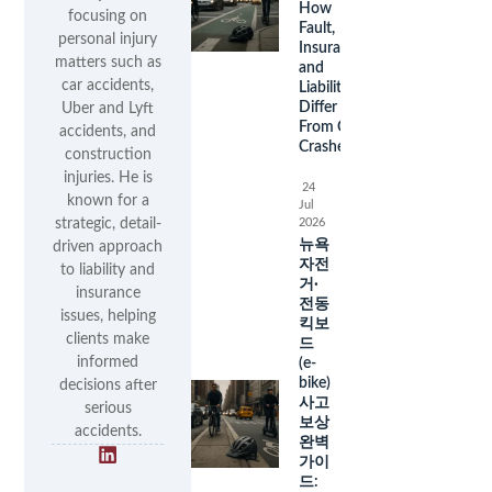
How
focusing on
Fault,
personal injury
Insurance,
matters such as
and
car accidents,
Liability
Differ
Uber and Lyft
From Car
accidents, and
Crashes
construction
injuries. He is
24
known for a
Jul
2026
strategic, detail-
뉴욕
driven approach
자전
to liability and
거·
insurance
전동
issues, helping
킥보
clients make
드
informed
(e-
bike)
decisions after
사고
serious
보상
accidents.
완벽
가이
드: