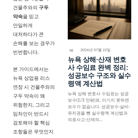
건물주와의
구두
약속
을 믿고
안일하게
대처하다가 큰
손해를 보는 경우가
ag
2026년 07월 22일
빈번합니다.
뉴욕 상해·산재 변호
사 수임료 완벽 정리:
본 가이드에서는
성공보수 구조와 실수
뉴욕 상업용 리스
령액 계산법
연장 시 건물주와의
뉴욕 상해 변호사 수임료는 성공
구두 약속이 왜
보수(1/3 안팎)로, 이기지 못하면
위험한지, 그리고
보수가 없습니다. 성공보수·실비·
유치권을 뺀 실수령액 계산법과
임차인이 반드시
의료사고·산재의…
검토해야 할 핵심
조항들은 무엇인지