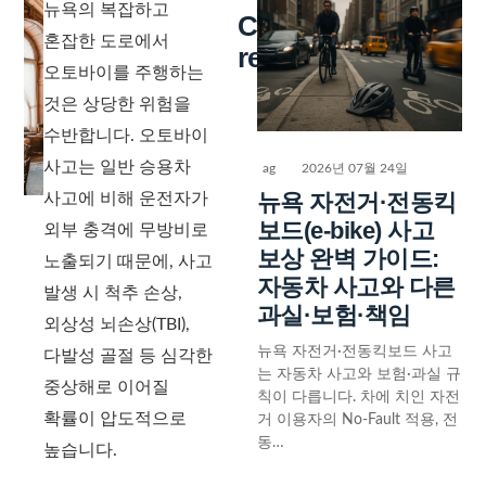
뉴욕의 복잡하고
Continue
혼잡한 도로에서
reading
오토바이를 주행하는
것은 상당한 위험을
수반합니다. 오토바이
사고는 일반 승용차
ag
2026년 07월 24일
뉴욕 자전거·전동킥
사고에 비해 운전자가
보드(e-bike) 사고
외부 충격에 무방비로
보상 완벽 가이드:
노출되기 때문에, 사고
자동차 사고와 다른
발생 시 척추 손상,
과실·보험·책임
외상성 뇌손상(TBI),
뉴욕 자전거·전동킥보드 사고
다발성 골절 등 심각한
는 자동차 사고와 보험·과실 규
중상해로 이어질
칙이 다릅니다. 차에 치인 자전
확률이 압도적으로
거 이용자의 No-Fault 적용, 전
동…
높습니다.