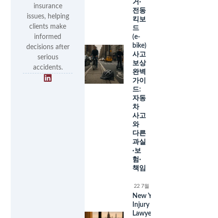
거·
insurance
전동
issues, helping
킥보
clients make
드
informed
(e-
bike)
decisions after
사고
serious
보상
accidents.
완벽
가이
드:
자동
차
사고
와
다른
과실
·보
험·
책임
22 7월 2026
New York
Injury
Lawyer Fees