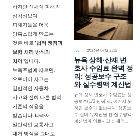
하지만 신체적 피해의
심각성보다
피해자들을 더욱
당혹스럽게 만드는
것은 바로
‘법적 쟁점과
ag
2026년 07월 22일
보험 처리 방식의
뉴욕 상해·산재 변
차이’
입니다.
호사 수임료 완벽 정
뉴욕주법에 따르면,
리: 성공보수 구조
오토바이 사고는
와 실수령액 계산법
일반적인 자동차
뉴욕 상해 변호사 수임료는 성
사고와 전혀 다른 법적
공보수(1/3 안팎)로, 이기지 못
기준의 적용을
하면 보수가 없습니다. 성공보
수·실비·유치권을 뺀 실수령액
받습니다. 따라서
계산법과 의료사고·산재의…
일반적인 교통사고
대처 방식을 그대로