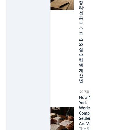
정
리:
성
공
보
수
구
조
와
실
수
령
액
계
산
법
20 7월 2026
How New
York
Workers'
Comp
Settlements
Are Valued:
The Factors