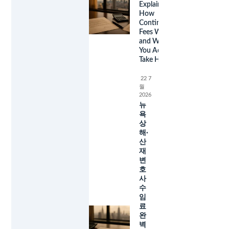
Explained:
How
Contingency
Fees Work
and What
You Actually
Take Home
22 7
월
2026
뉴
욕
상
해·
산
재
변
호
사
수
임
료
완
벽