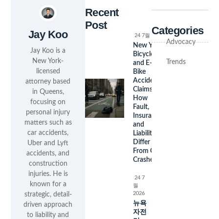
Recent
Post
Categories
Jay Koo
24 7월 2026
Advocacy
New York
Jay Koo is a
Bicycle
New York-
Trends
and E-
licensed
Bike
Accident
attorney based
Claims:
in Queens,
How
focusing on
Fault,
personal injury
Insurance,
matters such as
and
car accidents,
Liability
Differ
Uber and Lyft
From Car
accidents, and
Crashes
construction
injuries. He is
24 7
known for a
월
2026
strategic, detail-
뉴욕
driven approach
자전
to liability and