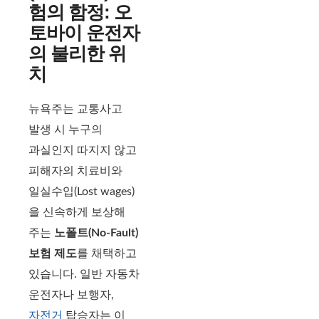
험의 함정: 오
토바이 운전자
의 불리한 위
치
뉴욕주는 교통사고
발생 시 누구의
과실인지 따지지 않고
피해자의 치료비와
일실수입(Lost wages)
을 신속하게 보상해
주는
노폴트(No-Fault)
보험 제도
를 채택하고
있습니다. 일반 자동차
운전자나 보행자,
자전거
탑승자는 이